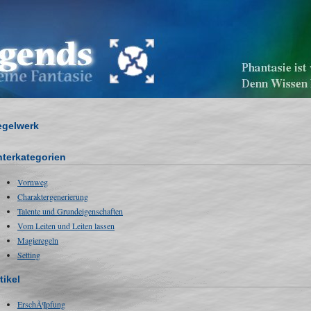
egelwerk
terkategorien
Vornweg
Charaktergenerierung
Talente und Grundeigenschaften
Vom Leiten und Leiten lassen
Magieregeln
Setting
tikel
ErschÃ¶pfung