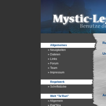
R
Allgemeines
» Neuigkeiten
Un
» Dateien
» Links
» Forum
» Team
» Impressum
Regelwerk
» Schriftstücke
Ar
Welt "Ta'Ran"
» Allgemein
» Pak'Sha