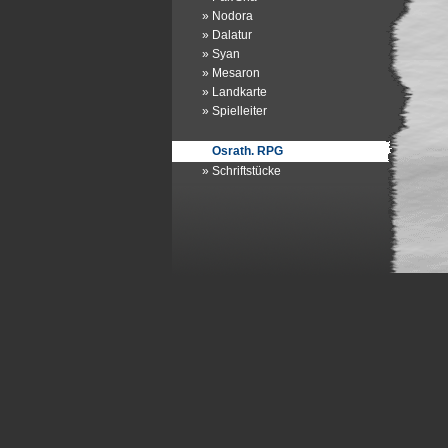
» Nodora
» Dalatur
» Syan
» Mesaron
» Landkarte
» Spielleiter
Osrath. RPG
» Schriftstücke