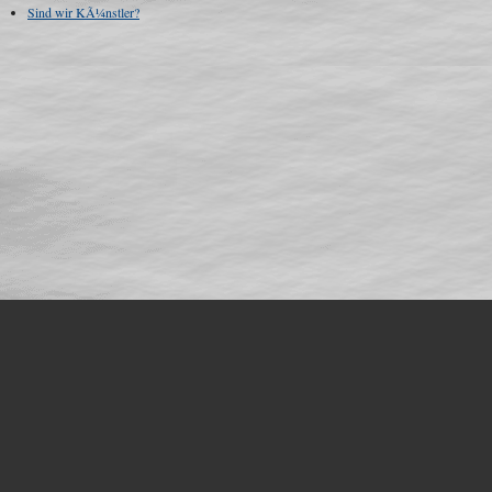
Sind wir KÃ¼nstler?